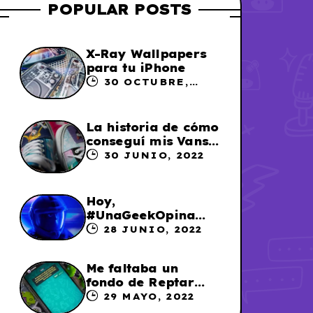
POPULAR POSTS
X-Ray Wallpapers
para tu iPhone
30 OCTUBRE,
2023
La historia de cómo
conseguí mis Vans
X Sailor Moon
30 JUNIO, 2022
Hoy,
#UnaGeekOpina
sobre «Lightyear»
28 JUNIO, 2022
Me faltaba un
fondo de Reptar
para los chats en
29 MAYO, 2022
WhatsApp, así que