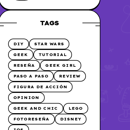
me lo hice
TAGS
DIY
STAR WARS
GEEK
TUTORIAL
RESEÑA
GEEK GIRL
PASO A PASO
REVIEW
FIGURA DE ACCIÓN
OPINION
GEEK AND CHIC
LEGO
FOTORESEÑA
DISNEY
IOS